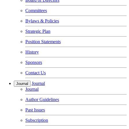
Board of Directors
Committees
Bylaws & Policies
Strategic Plan
Position Statements
History
Sponsors
Contact Us
Journal
Journal
Journal
Author Guidelines
Past Issues
Subscription