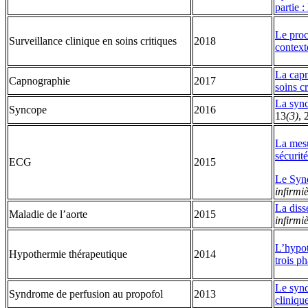
partie :
Le proc
Surveillance clinique en soins critiques
2018
contexte
La capn
Capnographie
2017
soins cr
La sync
Syncope
2016
13
(3)
, 
La mesu
sécurité
ECG
2015
Le Synd
infirmi
La diss
Maladie de l’aorte
2015
infirmi
L’hypot
Hypothermie thérapeutique
2014
trois p
Le synd
Syndrome de perfusion au propofol
2013
clinique