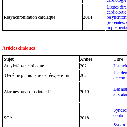
cardiologie
Lignes dire
cardiologie
Resynchronisation cardiaque
2014
resynchroni
probantes, s
implément
Articles cliniques
Sujet
Année
Titre
Amyloïdose cardiaque
2021
L’amylo
L’œdème
Oedème pulmonaire de réexpension
2021
de comp
Les ala
Alarmes aux soins intensifs
2019
aux ala
Syndrom
continu
SCA
2018
Syndrom