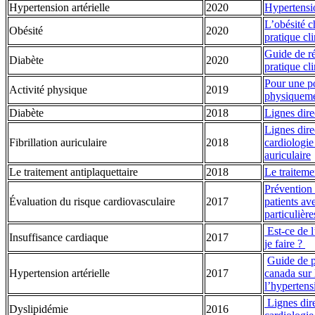
Hypertension artérielle
2020
Hypertensio
L’obésité ch
Obésité
2020
pratique cl
Guide de ré
Diabète
2020
pratique cl
Pour une p
Activité physique
2019
physiqueme
Diabète
2018
Lignes dire
Lignes dire
Fibrillation auriculaire
2018
cardiologie 
auriculaire
Le traitement antiplaquettaire
2018
Le traiteme
Prévention 
Évaluation du risque cardiovasculaire
2017
patients av
particulière
Est-ce de l
Insuffisance cardiaque
2017
je faire ?
Guide de p
Hypertension artérielle
2017
canada sur 
l’hypertens
Lignes dire
Dyslipidémie
2016