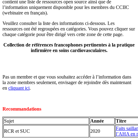
contient une liste de ressources open source ainsi que de
l’information uniquement disponible pour les membres du CCIIC
(webinaire en français).
Veuillez consulter la liste des informations ci-dessous. Les
ressources ont été regroupées en catégories. Vous pouvez cliquer sur
chaque catégorie pour être dirigé vers cette zone de cette page.
Collection de références
francophones
pertinentes à la pratique
infirmière en soins cardiovasculaires.
Pas un membre et que vous souhaitez accéder à l’information dans
la zone membres seulement, envisager de rejoindre dès maintenant
en
cliquant ici
.
Recommandations
Sujet
Année
Titre
Faits sailla
RCR et SUC
2020
l’AHA en m