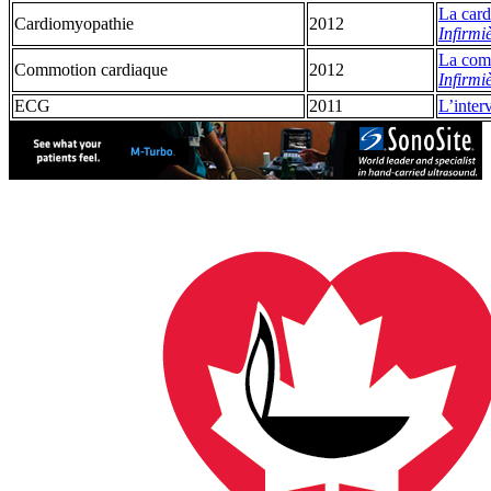
La card
Cardiomyopathie
2012
Infirmi
La comm
Commotion cardiaque
2012
Infirmiè
ECG
2011
L’inter